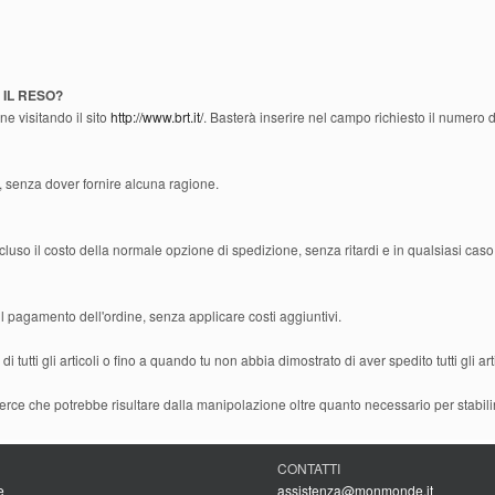
IL RESO?
ne visitando il sito
http://www.brt.it/
. Basterà inserire nel campo richiesto il numero 
ni, senza dover fornire alcuna ragione.
uso il costo della normale opzione di spedizione, senza ritardi e in qualsiasi caso n
pagamento dell'ordine, senza applicare costi aggiuntivi.
tutti gli articoli o fino a quando tu non abbia dimostrato di aver spedito tutti gli art
rce che potrebbe risultare dalla manipolazione oltre quanto necessario per stabilire
CONTATTI
e
assistenza@monmonde.it