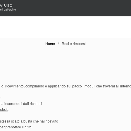
ATUITO
ni dall'ordine
Home
Resi e rimborsi
rno di ricevimento, compilando e applicando sul pacco i moduli che troverai all'interno
:
a inserendo i dati richiesti
de.it
;
 stessa scatola/busta che hai ricevuto
per prenotare il ritiro